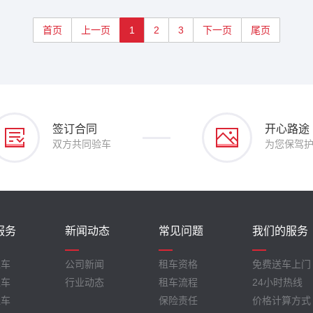
首页
上一页
1
2
3
下一页
尾页
签订合同
开心路途
双方共同验车
为您保驾
服务
新闻动态
常见问题
我们的服务
租车
公司新闻
租车资格
免费送车上门
租车
行业动态
租车流程
24小时热线
租车
保险责任
价格计算方式