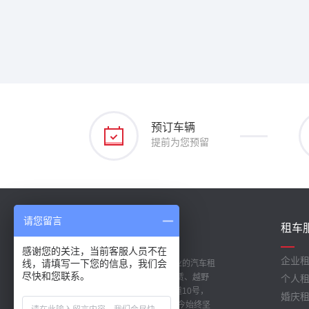
预订车辆
提前为您预留
请您留言
关于我们
租车
/ ABOUT US
感谢您的关注，当前客服人员不在
企业
线，请填写一下您的信息，我们会
成都蓉之风汽车租赁公司是成都专业的汽车租
尽快和您联系。
赁公司，主营:汽车租赁、商务车租赁、越野
个人
车租赁、婚车租赁等。位于青羊大道10号，
婚庆
成立于 2010年 1月。公司从创立至今始终坚