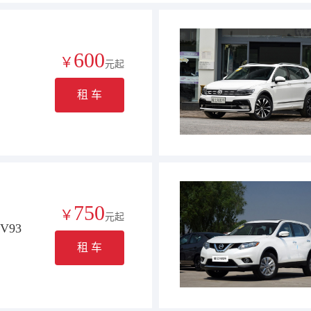
600
￥
元起
租 车
750
￥
元起
V93
租 车