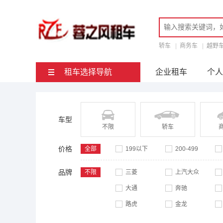
轿车
|
商务车
|
越野
租车选择导航
企业租车
个人
车型
不限
轿车
价格
全部
199以下
200-499
品牌
不限
三菱
上汽大众
大通
奔驰
路虎
金龙