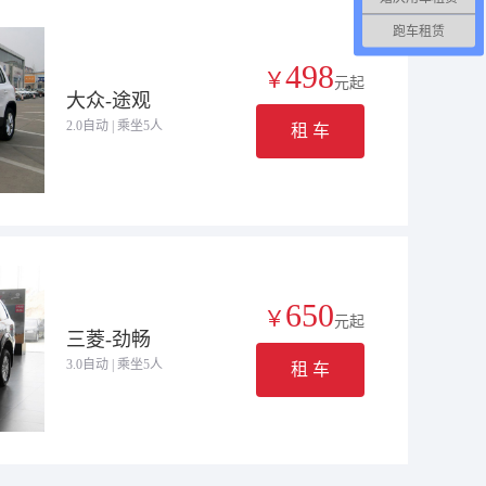
跑车租赁
498
￥
元起
大众-途观
2.0自动 | 乘坐5人
租 车
650
￥
元起
三菱-劲畅
3.0自动 | 乘坐5人
租 车