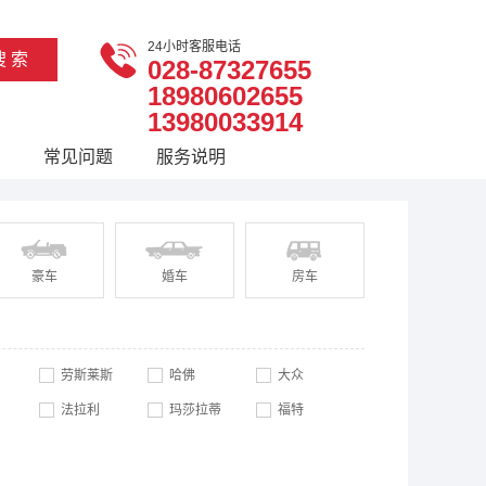
24小时客服电话
028-87327655
18980602655
13980033914
常见问题
服务说明
豪车
婚车
房车
劳斯莱斯
哈佛
大众
法拉利
玛莎拉蒂
福特