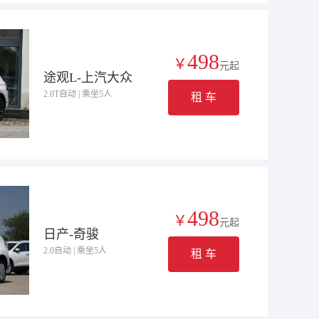
498
￥
元起
途观L-上汽大众
2.0T自动 | 乘坐5人
租 车
498
￥
元起
日产-奇骏
2.0自动 | 乘坐5人
租 车