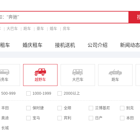
车
|
大巴车
|
跑车
|
豪车
|
婚车
|
房车
租车
婚庆租车
接机送机
公司介绍
新闻动态
商务车
越野车
大巴车
跑车
500-999
1000-1999
2000以上
丰田
保时捷
全顺
兰博基尼
别克
奥迪
宝马
宾利
日产
本田
长城