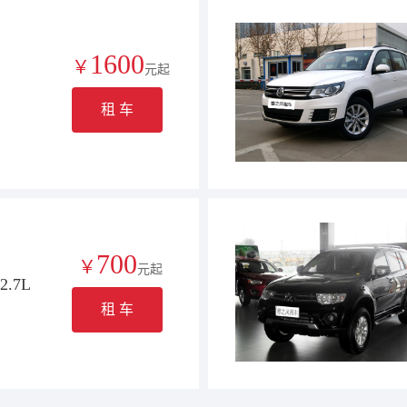
1600
￥
元起
租 车
700
￥
元起
.7L
租 车