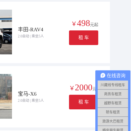
498
￥
元起
丰田-RAV4
2.0自动 | 乘坐5人
租 车
在线咨询
2000
川藏线专线租车
￥
元起
宝马-X6
商务车租赁
2.0自动 | 乘坐5人
租 车
越野车租赁
轿车租赁
旅游大巴租赁
婚庆用车租赁