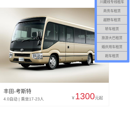
川藏线专线租车
商务车租赁
越野车租赁
轿车租赁
旅游大巴租赁
婚庆用车租赁
跑车租赁
丰田-考斯特
1300
￥
元起
4.0自动 | 乘坐17-23人