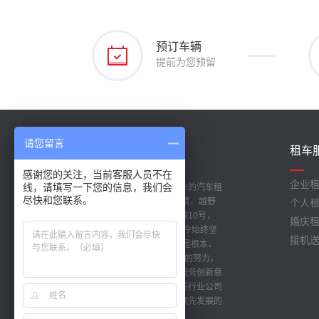
预订车辆
提前为您预留
请您留言
关于我们
租车
/ ABOUT US
感谢您的关注，当前客服人员不在
企业
线，请填写一下您的信息，我们会
成都蓉之风汽车租赁公司是成都专业的汽车租
尽快和您联系。
赁公司，主营:汽车租赁、商务车租赁、越野
个人
车租赁、婚车租赁等。位于青羊大道10号，
婚庆
成立于 2010年 1月。公司从创立至今始终坚
接机
持“客户是生命、安全是保障、服务是根本、
专业铸品质” 的经营理念，经过多年的努力，
加之起步早、定位早、管理严谨、服务创新意
识强，现公司已成为在成都汽车租赁行业公司
规模、综合实力、服务水平等方面领先发展的
汽车租赁公司