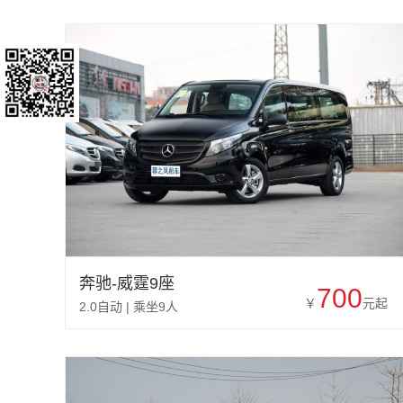
奔驰-威霆9座
700
￥
元起
2.0自动 | 乘坐9人