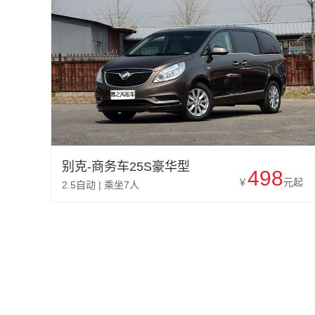
别克-商务车25S豪华型
498
￥
元起
2.5自动 | 乘坐7人