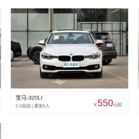
宝马-320LI
550
￥
元起
2.0自动 | 乘坐5人