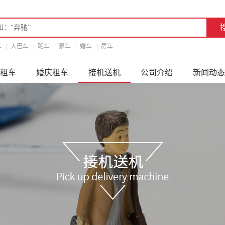
车
|
大巴车
|
跑车
|
豪车
|
婚车
|
房车
租车
婚庆租车
接机送机
公司介绍
新闻动态