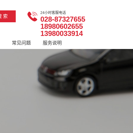
24小时客服电话
028-87327655
18980602655
13980033914
常见问题
服务说明