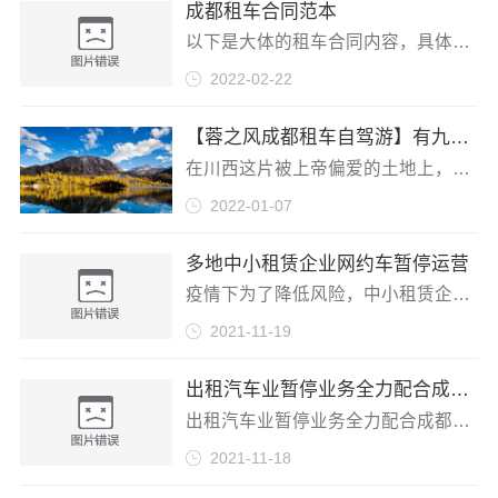
成都租车合同范本
以下是大体的租车合同内容，具体细节待详细沟通后附加到合同，请联系本公司了解，谢谢
2022-02-22
【蓉之风成都租车自驾游】有九寨沟美景，四川还有这样漂亮的地方
在川西这片被上帝偏爱的土地上，有许多美丽的风景，但你是否还是一直停留在九寨沟，木格措这些为人熟知的景点中？其实在川西这片神奇的土地上远远不止
2022-01-07
多地中小租赁企业网约车暂停运营
疫情下为了降低风险，中小租赁企业的网约车暂停运营 。现在疫情挺严重，街道上的车流量比以往冷清许多，可是网约车的反应十分迅速。安全隐患较高，近
2021-11-19
出租汽车业暂停业务全力配合成都疫情防控
出租汽车业暂停业务全力配合成都疫情防控，某交通运输局综合行政执法大队每一天派出执法人员超过16人、安排车辆4次不定时采取定点检查和流动巡查相
2021-11-18