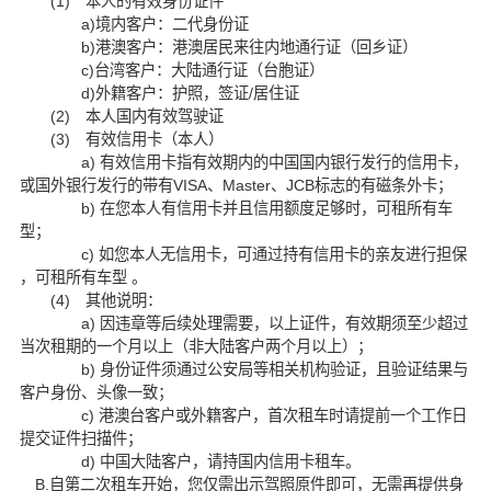
(1) 本人的有效身份证件
a)
境内客户：二代身份证
b)
港澳客户：港澳居民来往内地通行证（回乡证）
c)
台湾客户：大陆通行证（台胞证）
d)
外籍客户：护照，签证/居住证
(2) 本人国内有效驾驶证
(3) 有效信用卡（本人）
a) 有效信用卡指有效期内的中国国内银行发行的信用卡，
或国外银行发行的带有VISA、Master、JCB标志的有磁条外卡；
b) 在您本人有信用卡并且信用额度足够时，可租所有车
型；
c) 如您本人无信用卡，可通过持有信用卡的亲友进行担保
，可租所有车型 。
(4) 其他说明：
a) 因违章等后续处理需要，以上证件，有效期须至少超过
当次租期的一个月以上（非大陆客户两个月以上）；
b) 身份证件须通过公安局等相关机构验证，且验证结果与
客户身份、头像一致；
c) 港澳台客户或外籍客户，首次租车时请提前一个工作日
提交证件扫描件；
d) 中国大陆客户，请持国内信用卡租车。
B.自第二次租车开始，您仅需出示驾照原件即可，无需再提供身