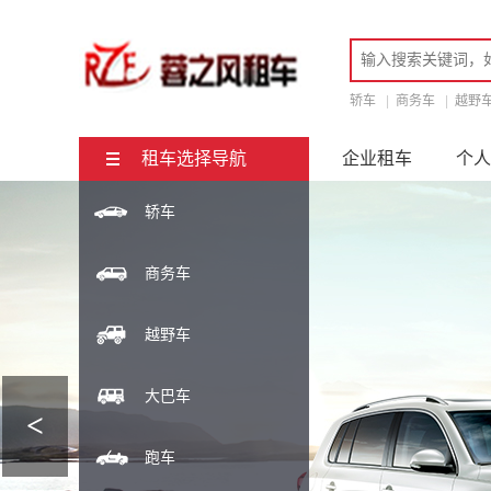
轿车
|
商务车
|
越野
租车选择导航
企业租车
个人
轿车
商务车
越野车
大巴车
<
跑车