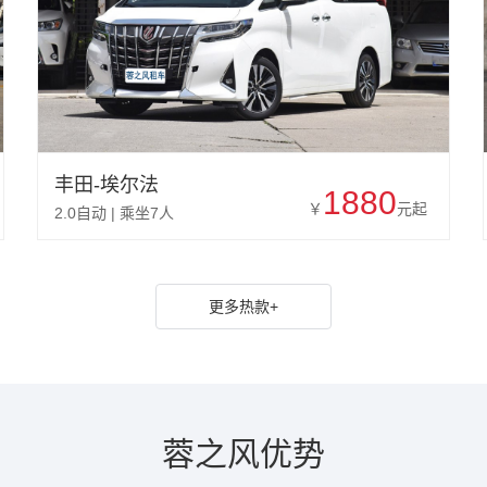
丰田-埃尔法
1880
￥
元起
2.0自动 | 乘坐7人
更多热款+
蓉之风优势