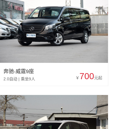
奔驰-威霆9座
700
￥
元起
2.0自动 | 乘坐9人