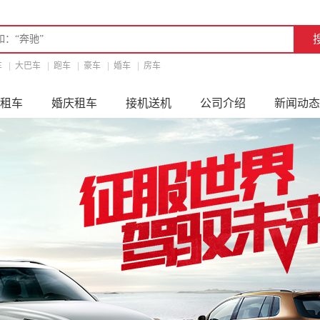
车
|
大巴车
|
跑车
|
豪车
|
婚车
|
房车
租车
婚庆租车
接机送机
公司介绍
新闻动态