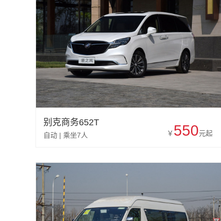
别克商务652T
550
￥
元起
自动 | 乘坐7人