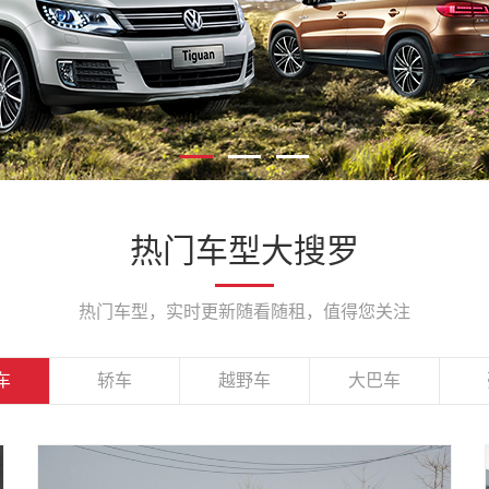
1
2
3
热门车型大搜罗
热门车型，实时更新随看随租，值得您关注
车
轿车
越野车
大巴车