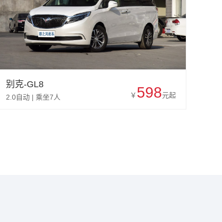
别克-GL8
598
￥
元起
2.0自动 | 乘坐7人