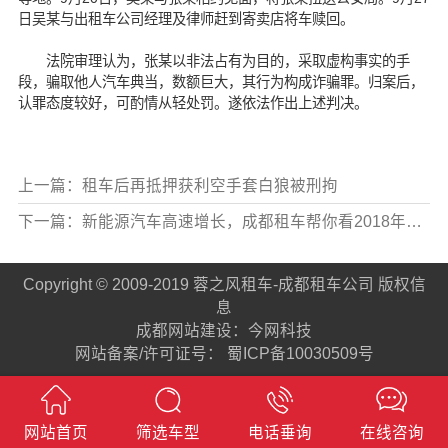
日吴某与出租车公司经理及律师赶到寄卖店将车赎回。
法院审理认为，张某以非法占有为目的，采取虚构事实的手
段，骗取他人汽车典当，数额巨大，其行为构成诈骗罪。归案后，
认罪态度较好，可酌情从轻处罚。遂依法作出上述判决。
上一篇：租车后再抵押获利空手套白狼被刑拘
下一篇：新能源汽车高速增长，成都租车帮你看2018年新能源汽车市场？
Copyright © 2009-2019 蓉之风租车-成都租车公司 版权信
息
成都网站建设
：
今网科技
网站备案/许可证号： 蜀ICP备10030509号
网站首页
筛选车型
电话垂询
在线咨询