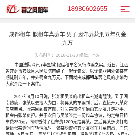
18980602655
成都租车-假租车真骗车 男子因诈骗获刑五年罚金
九万
发布时间：2018-11-28 编辑：本站
中国法院网讯 (李昱祺)假借租车名义行诈骗之实。近日，江西
省萍乡市安源区人民法院审结了一起诈骗案，以诈骗罪判处张某有
期徒刑五年，并处罚金九万元。下面就由
成都租车
蓉之风的小编为
大家介绍一下案件。
2017年9月10日晚，张某租吴某的出租车去湖南醴陵。到了湖
南醴陵，张某以去接人为由，将吴某的车骗到手后，直接开到某寄
卖店典当。张某回到夜宵摊，对吴某谎称车辆由其朋友开走办事，
租金由张某负担。并于次日与吴某签定一份包车协议，约定每日租
车费250元，同时暂付了租车费1200元给吴某。之后吴某多次打电
话给张某询问车辆情况时，张某均谎称其朋友将车开至南昌、广东
等地。9月20日，吴某与张某相约见面，将张某扭送公安局。9月27