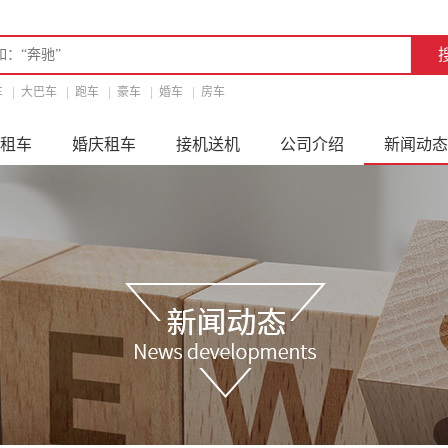
车
|
大巴车
|
跑车
|
豪车
|
婚车
|
房车
租车
婚庆租车
接机送机
公司介绍
新闻动态