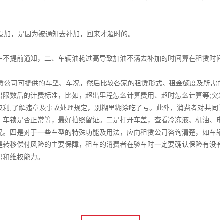
没加，是因为被通知去补加，回来才超时的。
不提前通知，二、车辆油耗过高导致加油不满去补加的时间算在租赁时间
公司可提供的车型、车况，然后比较各家的租赁形式、租金额度及所需
出限数后的计费标准，比如，超出里程怎么计算费用、超时怎么计算等;突
权利;了解违章及事故处理规定，别糊里糊涂吃了亏。此外，消费者对共同
、车锁是否正常等，最好拍照留证。二是打开车盖，查看冷冻液、机油、
况。四是对于一些车型的特殊功能及用法，应向租赁公司咨询清楚，如车
是转移偿付风险的主要保障，租车的消费者在验车时一定要确认保险有没
识和维权能力。