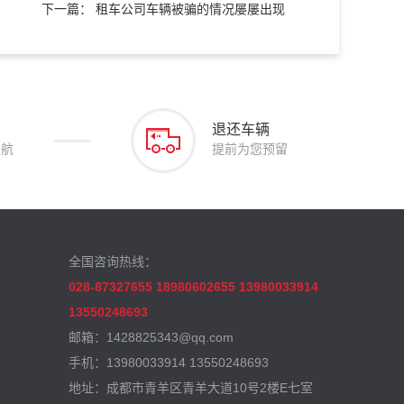
下一篇： 租车公司车辆被骗的情况屡屡出现
退还车辆
护航
提前为您预留
全国咨询热线：
028-87327655 18980602655 13980033914
13550248693
邮箱：1428825343@qq.com
手机：13980033914 13550248693
地址：成都市青羊区青羊大道10号2楼E七室