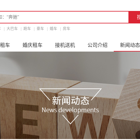
车
|
大巴车
|
跑车
|
豪车
|
婚车
|
房车
租车
婚庆租车
接机送机
公司介绍
新闻动态