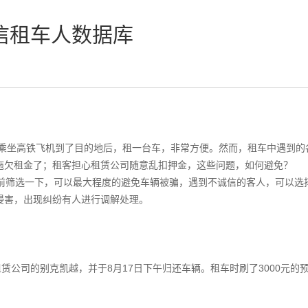
信租车人数据库
乘坐高铁飞机到了目的地后，租一台车，非常方便。然而，租车中遇到的
拖欠租金了；租客担心租赁公司随意乱扣押金，这些问题，如何避免？
筛选一下，可以最大程度的避免车辆被骗，遇到不诚信的客人，可以选
侵害，出现纠纷有人进行调解处理。
租赁公司的别克凯越，并于8月17日下午归还车辆。租车时刷了3000元