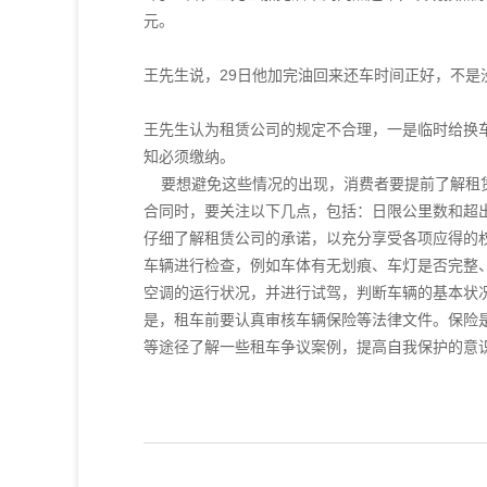
元。
王先生说，29日他加完油回来还车时间正好，不是
王先生认为租赁公司的规定不合理，一是临时给换车
知必须缴纳。
要想避免这些情况的出现，消费者要提前了解租赁
合同时，要关注以下几点，包括：日限公里数和超
仔细了解租赁公司的承诺，以充分享受各项应得的
车辆进行检查，例如车体有无划痕、车灯是否完整
空调的运行状况，并进行试驾，判断车辆的基本状
是，租车前要认真审核车辆保险等法律文件。保险
等途径了解一些租车争议案例，提高自我保护的意