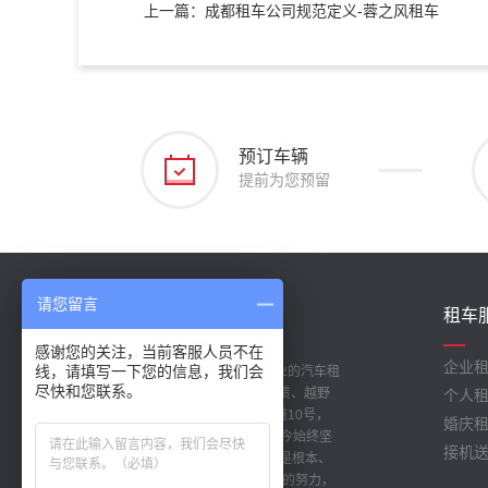
上一篇：成都租车公司规范定义-蓉之风租车
预订车辆
提前为您预留
请您留言
关于我们
租车
/ ABOUT US
感谢您的关注，当前客服人员不在
企业
线，请填写一下您的信息，我们会
成都蓉之风汽车租赁公司是成都专业的汽车租
尽快和您联系。
赁公司，主营:汽车租赁、商务车租赁、越野
个人
车租赁、婚车租赁等。位于青羊大道10号，
婚庆
成立于 2010年 1月。公司从创立至今始终坚
接机
持“客户是生命、安全是保障、服务是根本、
专业铸品质” 的经营理念，经过多年的努力，