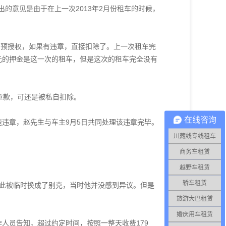
的意见是由于在上一次2013年2月份租车的时候，
的预授权，如果有违章，直接扣除了。上一次租车完
元的押金是这一次的租车，但是这次的租车完全没有
章款，可还是被私自扣除。
在线咨询
超速违章，赵先生与车主9月5日共同处理该违章完毕。
川藏线专线租车
商务车租赁
越野车租赁
轿车租赁
，因此被临时换成了别克，当时他并没感到异议。但是
旅游大巴租赁
婚庆用车租赁
人员告知，超过约定时间，按照一整天收费179