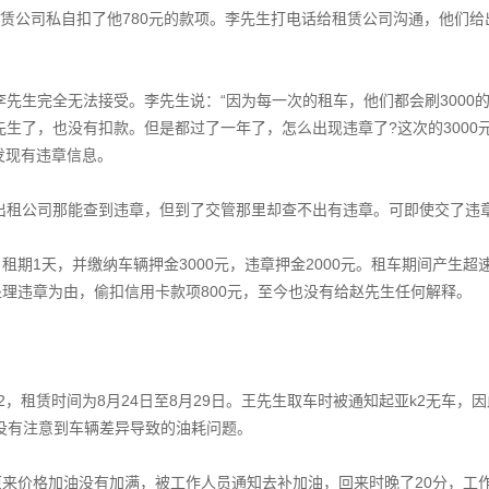
赁公司私自扣了他780元的款项。李先生打电话给租赁公司沟通，他们给出
先生完全无法接受。李先生说：“因为每一次的租车，他们都会刷3000
生了，也没有扣款。但是都过了一年了，怎么出现违章了?这次的3000
发现有违章信息。
出租公司那能查到违章，但到了交管那里却查不出有违章。可即使交了违
租期1天，并缴纳车辆押金3000元，违章押金2000元。租车期间产生
处理违章为由，偷扣信用卡款项800元，至今也没有给赵先生任何解释。
2，租赁时间为8月24日至8月29日。王先生取车时被通知起亚k2无车
生并没有注意到车辆差异导致的油耗问题。
原来价格加油没有加满，被工作人员通知去补加油，回来时晚了20分，工作