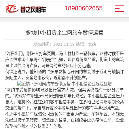
18980602655
多地中小租赁企业网约车暂停运营
发布时间：2021-11-19 编辑：本站
“昨日出门，刚进入打车页面，马上就打到一辆快车，这种时候不是
应该很难叫上车吗？”邵先生告知，现在疫情挺严重，街道上的车流
量比以往冷清许多，可是网约车的反应十分迅速。
何锋还说到，他知道的许多车友担心开网约车会过于近距离触摸许
多陌生人，安全隐患较高，近期都不计划出车。
“网约车受疫情影响导致出行需求大减，但其实仍是有一部分订单
的。”资深轿车职业分析师张翔告知年代财经，中小型租借企业压力
更大，这类公司往往还有客车租借事务，在多地已经清晰限制公共
交通的条件下，承当旅行或公事等用处出行的客车事务受损严重。
不少中小型轿车租借公司遭到的冲击更为严重。车辆闲置、本钱无
法经过接单来转接、资金压力猛增，在继续蔓延的疫情面前，企业
短期抗危险才能的缺乏即时闪现。