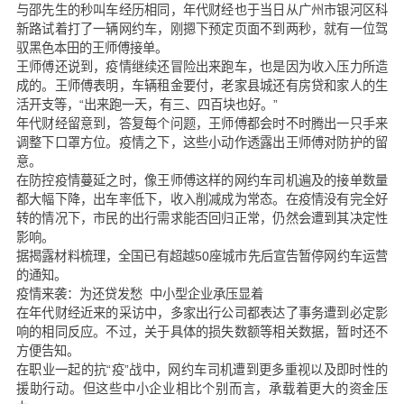
与邵先生的秒叫车经历相同，年代财经也于当日从广州市银河区科
新路试着打了一辆网约车，刚摁下预定页面不到两秒，就有一位驾
驭黑色本田的王师傅接单。
王师傅还说到，疫情继续还冒险出来跑车，也是因为收入压力所造
成的。王师傅表明，车辆租金要付，老家县城还有房贷和家人的生
活开支等，“出来跑一天，有三、四百块也好。”
年代财经留意到，答复每个问题，王师傅都会时不时腾出一只手来
调整下口罩方位。疫情之下，这些小动作透露出王师傅对防护的留
意。
在防控疫情蔓延之时，像王师傅这样的网约车司机遍及的接单数量
都大幅下降，出车率低下，收入削减成为常态。在疫情没有完全好
转的情况下，市民的出行需求能否回归正常，仍然会遭到其决定性
影响。
据揭露材料梳理，全国已有超越50座城市先后宣告暂停网约车运营
的通知。
疫情来袭：为还贷发愁 中小型企业承压显着
在年代财经近来的采访中，多家出行公司都表达了事务遭到必定影
响的相同反应。不过，关于具体的损失数额等相关数据，暂时还不
方便告知。
在职业一起的抗“疫”战中，网约车司机遭到更多重视以及即时性的
援助行动。但这些中小企业相比个别而言，承载着更大的资金压