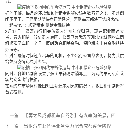
力。
据他了解，每月的还款和其他租金数额应该有数万元之多。虽然倒
闭不至于，但仍是期望快点正常经营，否则每天都处于忧虑状态。
一起抗“疫”：顺延租金 供给金融扶持
2月12日，滴滴出行相关负责人告知年代财经，现在职业面对大
考，唇齿相依。该负责人表明，公司已为武汉等湖北16城网约车司
机顺延了车租一个月，同时联合相关金融、保险机构出台金融扶持
办法等。
针对在疫情时间还在出车的司机，不少出行公司都表明，将为其供
给免费疫情专项肺炎险。
同时，各地也别离设立了多个车辆清洁消毒点，为网约车司机和乘
客的安全出行护航。
在网约车市场何时能回归正轨还未明亮的情况下，职业和个别仍将
备受检测。
上一篇：【蓉之风成都租车自驾游】有九寨沟美景，四川还有这样漂亮的地方
下一篇：出租汽车业暂停业务全力配合成都疫情防控