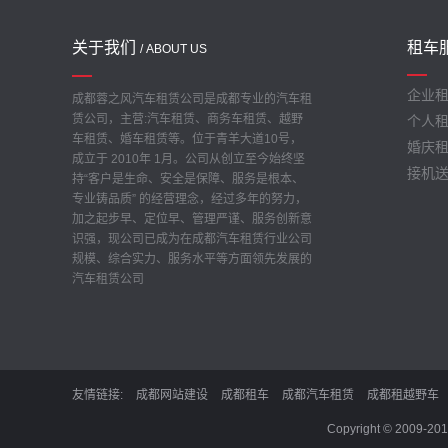
关于我们
租车
/ ABOUT US
企业
成都蓉之风汽车租赁公司是成都专业的汽车租
赁公司，主营:汽车租赁、商务车租赁、越野
个人
车租赁、婚车租赁等。位于青羊大道10号，
婚庆
成立于 2010年 1月。公司从创立至今始终坚
接机
持“客户是生命、安全是保障、服务是根本、
专业铸品质” 的经营理念，经过多年的努力，
加之起步早、定位早、管理严谨、服务创新意
识强，现公司已成为在成都汽车租赁行业公司
规模、综合实力、服务水平等方面领先发展的
汽车租赁公司
友情链接:
成都网站建设
成都租车
成都汽车租赁
成都租越野车
Copyright © 20