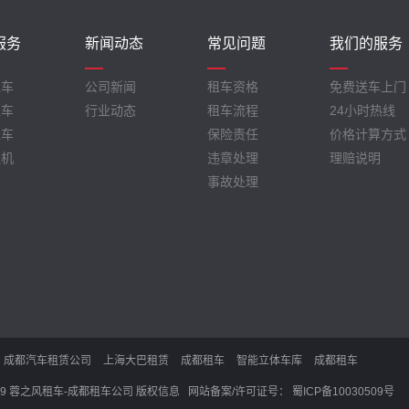
服务
新闻动态
常见问题
我们的服务
租车
公司新闻
租车资格
免费送车上门
租车
行业动态
租车流程
24小时热线
租车
保险责任
价格计算方式
送机
违章处理
理赔说明
事故处理
成都汽车租赁公司
上海大巴租赁
成都租车
智能立体车库
成都租车
09-2019 蓉之风租车-成都租车公司 版权信息
网站备案/许可证号： 蜀ICP备10030509号