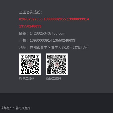
全国咨询热线：
028-87327655 18980602655 13980033914
13550248693
邮箱：1428825343@qq.com
手机：13980033914 13550248693
地址：成都市青羊区青羊大道10号2楼E七室
微信二维码
微博二维码
成都租车
：
蓉之风租车