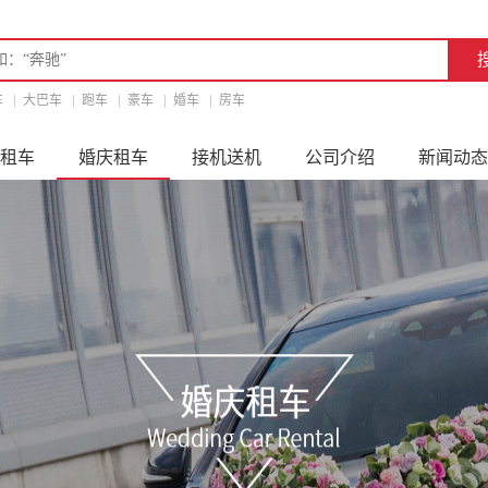
车
|
大巴车
|
跑车
|
豪车
|
婚车
|
房车
租车
婚庆租车
接机送机
公司介绍
新闻动态