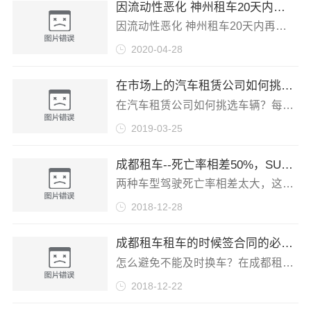
因流动性恶化 神州租车20天内再遭信用评级下调
因流动性恶化 神州租车20天内再遭信用评级下调4月27日，成都租车蓉之风从标普全球评级得知神州租车的长期主体信用评级及其优先无抵押美元债券的
2020-04-28
在市场上的汽车租赁公司如何挑选车辆
在汽车租赁公司如何挑选车辆？每一种车都有自己独特的用途，想要在商务车租赁公司找到一辆适合自己当下需求的车辆，要先了解当下需要车辆出租
2019-03-25
成都租车--死亡率相差50%，SUV和轿车究竟谁更安全？
两种车型驾驶死亡率相差太大，这个并不能代表SUV车型跟轿车车型究竟谁可安全，因为汽车死亡率发生是根据个人驾驶技术以及汽车安全配置有很大原因
2018-12-28
成都租车租车的时候签合同的必要性
怎么避免不能及时换车？在成都租大客车可以说是一个非常普遍的现象了，而且对于在成都租车的这个行业来说，在现代社会当中已经是发展的非常好了。虽
2018-12-22